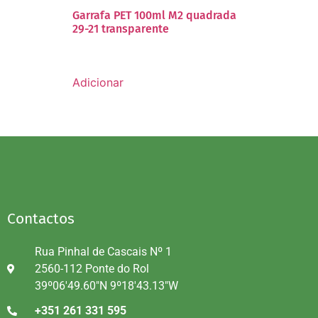
Garrafa PET 100ml M2 quadrada
29-21 transparente
Adicionar
Contactos
Rua Pinhal de Cascais Nº 1
2560-112 Ponte do Rol
39º06'49.60"N 9º18'43.13"W
+351 261 331 595