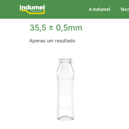
Início
/ Comprimento do produto / 35,5 ± 0
A Indumel
Tec
35,5 ± 0,5mm
Apenas um resultado