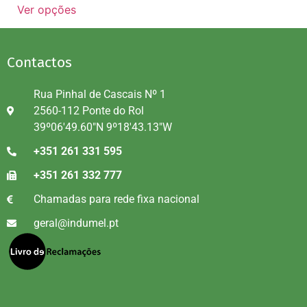
Ver opções
Contactos
Rua Pinhal de Cascais Nº 1
2560-112 Ponte do Rol
39º06'49.60"N 9º18'43.13"W
+351 261 331 595
+351 261 332 777
Chamadas para rede fixa nacional
geral@indumel.pt