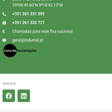
39º06'49.60"N 9º18'43.13"W
+351 261 331 595
+351 261 332 777
Chamadas para rede fixa nacional
geral@indumel.pt
SIGA-NOS