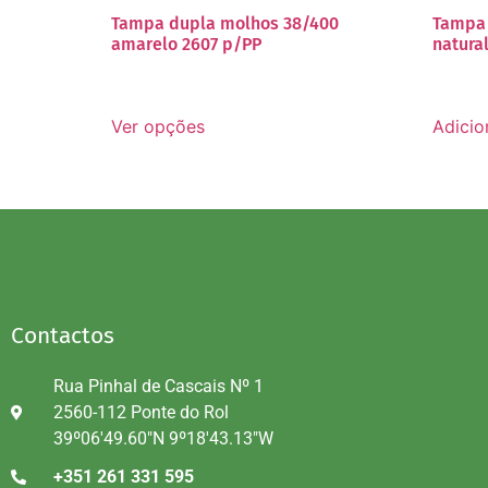
Tampa dupla molhos 38/400
Tampa 
amarelo 2607 p/PP
natura
Ver opções
Adicio
Contactos
Rua Pinhal de Cascais Nº 1
2560-112 Ponte do Rol
39º06'49.60"N 9º18'43.13"W
+351 261 331 595