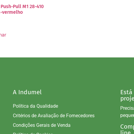
Push-Pull M1 28-410
l-vermelho
nar
A Indumel
Está
proj
Política da Qualidade
Precis
peque
Critérios de Avaliação de Fornecedores
Condições Gerais de Venda
Comp
line.