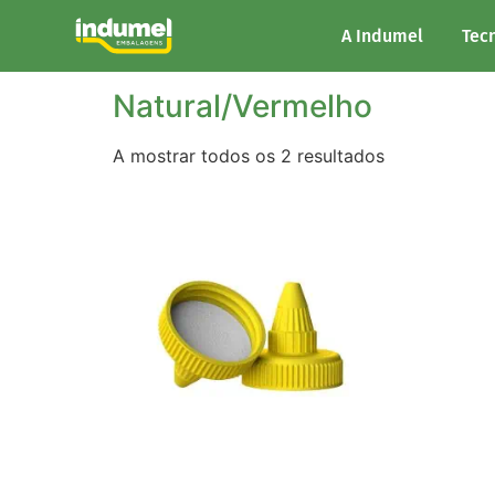
Início
/ Cor do produto / Natural/Vermelho
A Indumel
Tec
Natural/Vermelho
A mostrar todos os 2 resultados