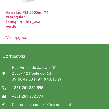
Garrafão PET 5000ml M1
retangular
transparente c_asa
verde
Ver opções
Contactos
Rua Pinhal de Cascais Nº 1
2560-112 Ponte do Rol
39º06'49.60"N 9º18'43.13"W
+351 261 331 595
+351 261 332 777
Chamadas para rede fixa nacional