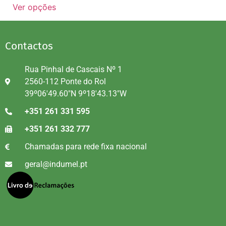
Ver opções
Contactos
Rua Pinhal de Cascais Nº 1
2560-112 Ponte do Rol
39º06'49.60"N 9º18'43.13"W
+351 261 331 595
+351 261 332 777
Chamadas para rede fixa nacional
geral@indumel.pt