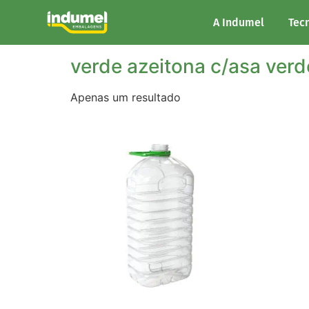
Início
/ Cor do produto / verde azeitona c/as
A Indumel
Tec
verde azeitona c/asa verd
Apenas um resultado