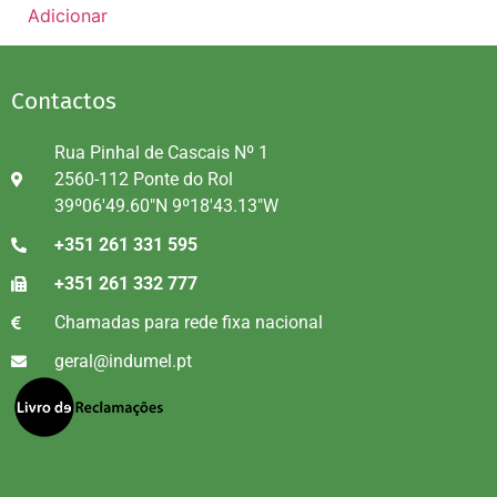
Adicionar
Contactos
Rua Pinhal de Cascais Nº 1
2560-112 Ponte do Rol
39º06'49.60"N 9º18'43.13"W
+351 261 331 595
+351 261 332 777
Chamadas para rede fixa nacional
geral@indumel.pt