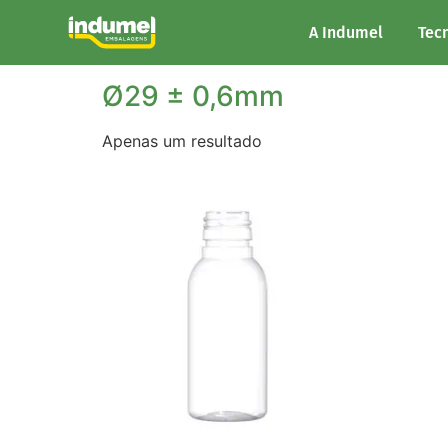
Início
/ Diâmetro do produto / Ø29 ± 0,6mm
A Indumel
Tec
Ø29 ± 0,6mm
Apenas um resultado