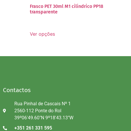
Frasco PET 30ml M1 cilindrico PP18
transparente
Ver opções
Contactos
Rua Pinhal de Cascais Nº 1
2560-112 Ponte do Rol
39º06'49.60"N 9º18'43.13"W
+351 261 331 595