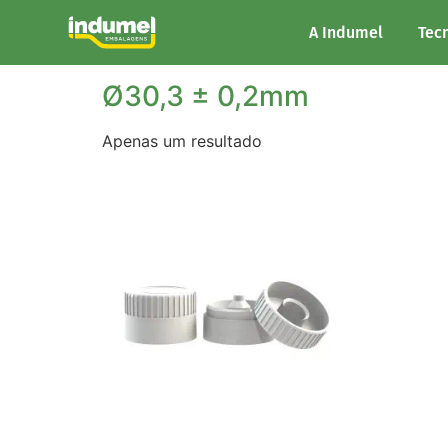
Início
/ Diâmetro do produto / Ø30,3 ± 0,2m
A Indumel
Tec
Ø30,3 ± 0,2mm
Apenas um resultado