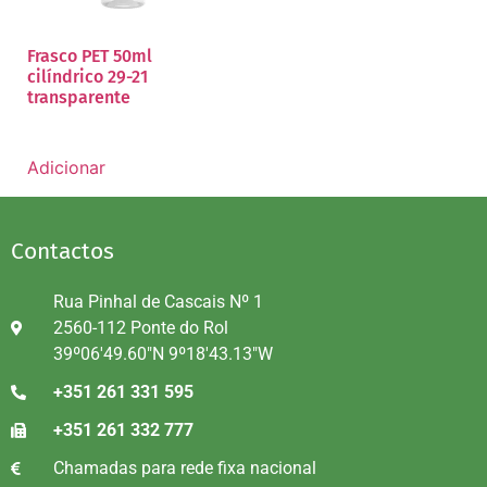
Frasco PET 50ml
cilíndrico 29-21
transparente
Adicionar
Contactos
Rua Pinhal de Cascais Nº 1
2560-112 Ponte do Rol
39º06'49.60"N 9º18'43.13"W
+351 261 331 595
+351 261 332 777
Chamadas para rede fixa nacional