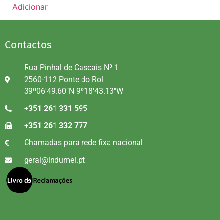
Adicionar
Contactos
Rua Pinhal de Cascais Nº 1
2560-112 Ponte do Rol
39º06'49.60"N 9º18'43.13"W
+351 261 331 595
+351 261 332 777
Chamadas para rede fixa nacional
geral@indumel.pt