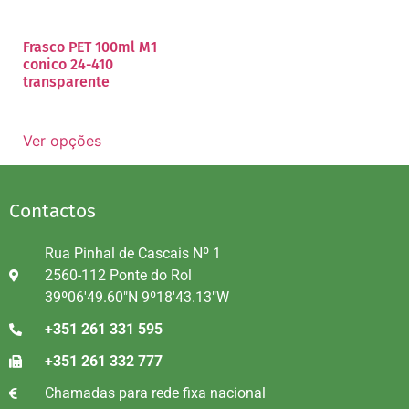
Frasco PET 100ml M1
conico 24-410
transparente
Ver opções
Contactos
Rua Pinhal de Cascais Nº 1
2560-112 Ponte do Rol
39º06'49.60"N 9º18'43.13"W
+351 261 331 595
+351 261 332 777
Chamadas para rede fixa nacional