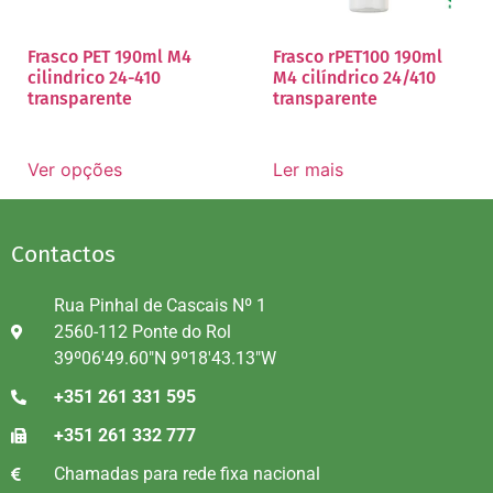
Frasco PET 190ml M4
Frasco rPET100 190ml
cilindrico 24-410
M4 cilíndrico 24/410
transparente
transparente
Ver opções
Ler mais
Contactos
Rua Pinhal de Cascais Nº 1
2560-112 Ponte do Rol
39º06'49.60"N 9º18'43.13"W
+351 261 331 595
+351 261 332 777
Chamadas para rede fixa nacional