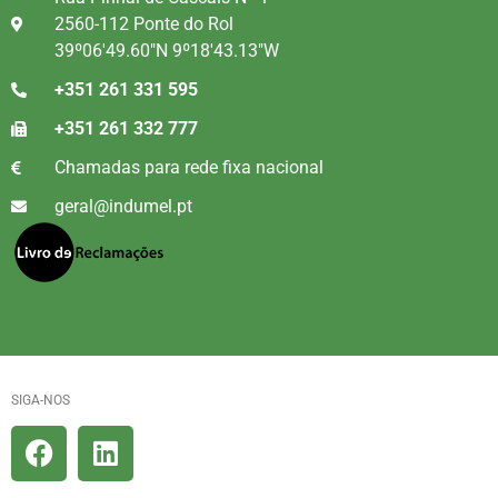
2560-112 Ponte do Rol
39º06'49.60"N 9º18'43.13"W
+351 261 331 595
+351 261 332 777
Chamadas para rede fixa nacional
geral@indumel.pt
SIGA-NOS