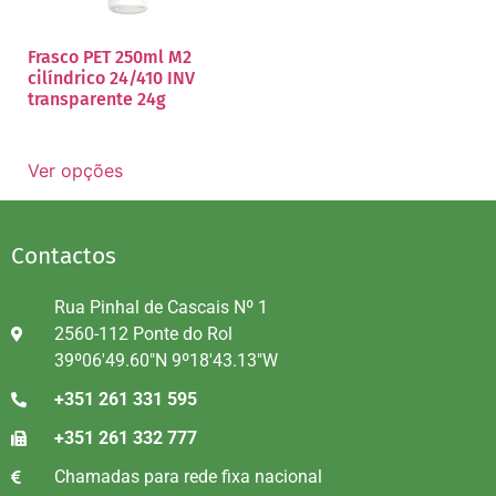
Frasco PET 250ml M2
cilíndrico 24/410 INV
transparente 24g
Ver opções
Contactos
Rua Pinhal de Cascais Nº 1
2560-112 Ponte do Rol
39º06'49.60"N 9º18'43.13"W
+351 261 331 595
+351 261 332 777
Chamadas para rede fixa nacional