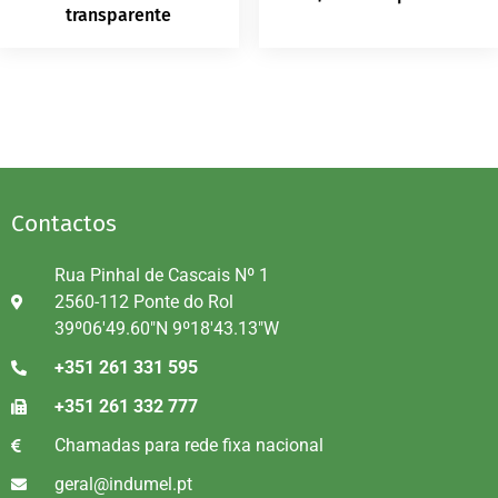
transparente
Contactos
Rua Pinhal de Cascais Nº 1
2560-112 Ponte do Rol
39º06'49.60"N 9º18'43.13"W
+351 261 331 595
+351 261 332 777
Chamadas para rede fixa nacional
geral@indumel.pt