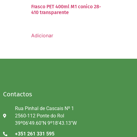
Frasco PET 400ml M1 conico 28-
410 transparente
Adicionar
Contactos
Rua Pinhal de Cascais Nº 1
2560-112 Ponte do Rol
39º06'49.60"N 9º18'43.13"W
+351 261 331 595