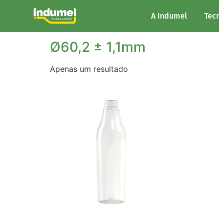
Início
/ Diâmetro do produto / Ø60,2 ± 1,1mm
A Indumel
Tec
Ø60,2 ± 1,1mm
Apenas um resultado