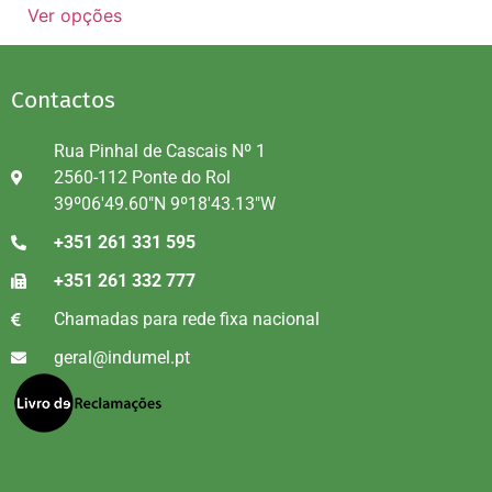
Ver opções
Contactos
Rua Pinhal de Cascais Nº 1
2560-112 Ponte do Rol
39º06'49.60"N 9º18'43.13"W
+351 261 331 595
+351 261 332 777
Chamadas para rede fixa nacional
geral@indumel.pt