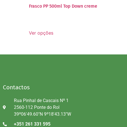
Frasco PP 500ml Top Down creme
Ver opções
Contactos
Rua Pinhal de Cascais Nº 1
2560-112 Ponte do Rol
39º06'49.60"N 9º18'43.13"W
+351 261 331 595