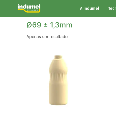
Início
/ Diâmetro do produto / Ø69 ± 1,3mm
A Indumel
Tec
Ø69 ± 1,3mm
Apenas um resultado