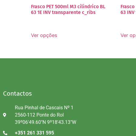
Frasco PET 500ml M3 cilindrico BL
Frasco
63 1E INV transparente c_ribs
63 INV
Ver opções
Ver o
Contactos
Rua Pinhal de Cascais Nº 1
2560-112 Ponte do Rol
39º06'49.60"N 9º18'43.13"W
+351 261 331 595