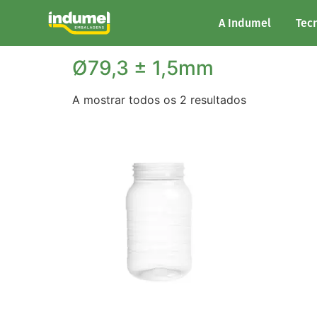
Início
/ Diâmetro do produto / Ø79,3 ± 1,5m
A Indumel
Tec
Ø79,3 ± 1,5mm
A mostrar todos os 2 resultados