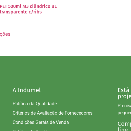
 PET 500ml M3 cilindrico BL
 transparente c/ribs
pções
A Indumel
Está
proj
Política da Qualidade
Precis
peque
Critérios de Avaliação de Fornecedores
Condições Gerais de Venda
Comp
line.