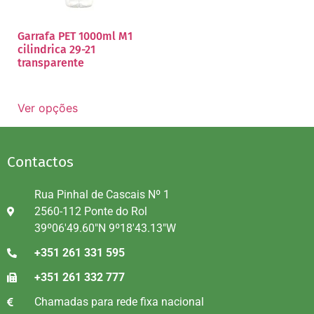
Garrafa PET 1000ml M1
cilindrica 29-21
transparente
Ver opções
Contactos
Rua Pinhal de Cascais Nº 1
2560-112 Ponte do Rol
39º06'49.60"N 9º18'43.13"W
+351 261 331 595
+351 261 332 777
Chamadas para rede fixa nacional