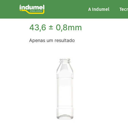
Início
/ Largura do produto / 43,6 ± 0,8mm
A Indumel
Tec
43,6 ± 0,8mm
Apenas um resultado