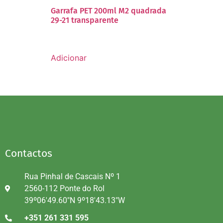
Garrafa PET 200ml M2 quadrada
29-21 transparente
Adicionar
Contactos
Rua Pinhal de Cascais Nº 1
2560-112 Ponte do Rol
39º06'49.60"N 9º18'43.13"W
+351 261 331 595