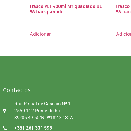
Frasco PET 400ml M1 quadrado BL
Frasco
58 transparente
58 tra
Adicionar
Adicio
Contactos
Rua Pinhal de Cascais Nº 1
2560-112 Ponte do Rol
39º06'49.60"N 9º18'43.13"W
+351 261 331 595