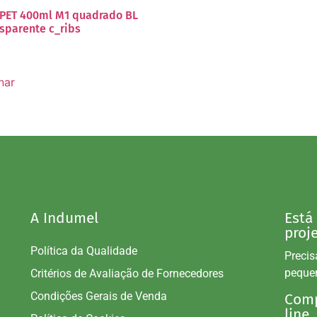
 PET 400ml M1 quadrado BL
nsparente c_ribs
nar
A Indumel
Está
proj
Política da Qualidade
Precis
peque
Critérios de Avaliação de Fornecedores
Condições Gerais de Venda
Comp
line.