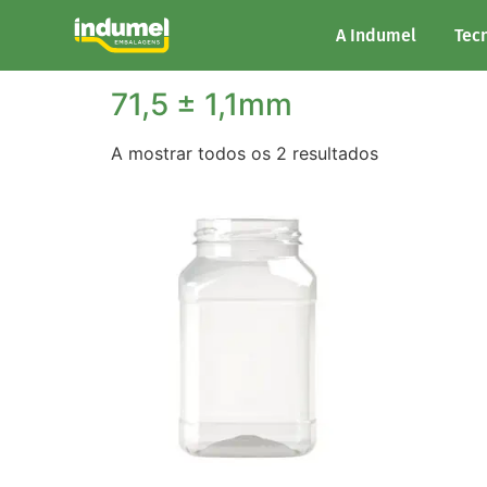
Início
/ Largura do produto / 71,5 ± 1,1mm
A Indumel
Tec
71,5 ± 1,1mm
A mostrar todos os 2 resultados