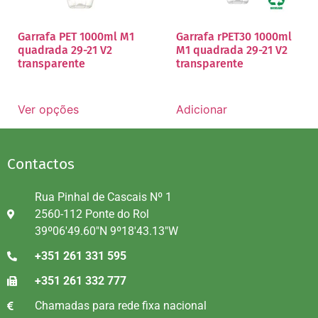
Garrafa PET 1000ml M1
Garrafa rPET30 1000ml
quadrada 29-21 V2
M1 quadrada 29-21 V2
transparente
transparente
Ver opções
Adicionar
Contactos
Rua Pinhal de Cascais Nº 1
2560-112 Ponte do Rol
39º06'49.60"N 9º18'43.13"W
+351 261 331 595
+351 261 332 777
Chamadas para rede fixa nacional