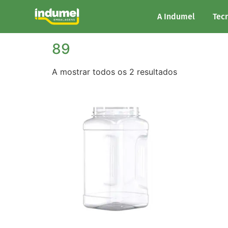
Início
/ Marisa do produto / 89
A Indumel
Tec
89
A mostrar todos os 2 resultados