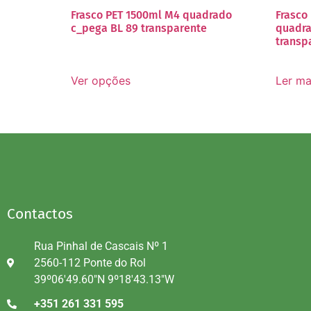
Frasco PET 1500ml M4 quadrado
Frasco
c_pega BL 89 transparente
quadra
transp
Ver opções
Ler ma
Contactos
Rua Pinhal de Cascais Nº 1
2560-112 Ponte do Rol
39º06'49.60"N 9º18'43.13"W
+351 261 331 595