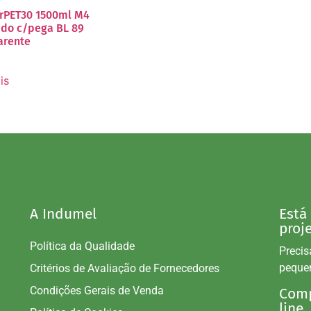
 rPET30 1500ml M4
do c/pega BL 89
arente
is
A Indumel
Está
proj
Política da Qualidade
Precis
peque
Critérios de Avaliação de Fornecedores
Condições Gerais de Venda
Comp
line.