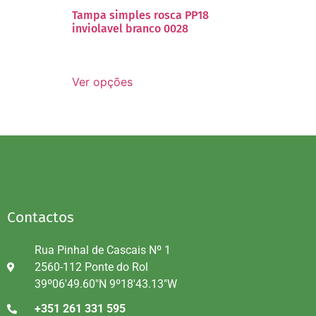
Tampa simples rosca PP18
inviolavel branco 0028
Ver opções
Contactos
Rua Pinhal de Cascais Nº 1
2560-112 Ponte do Rol
39º06'49.60"N 9º18'43.13"W
+351 261 331 595