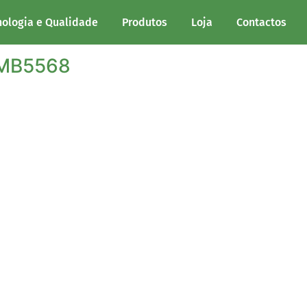
ão BorPure MB5568
nologia e Qualidade
Produtos
Loja
Contactos
 MB5568