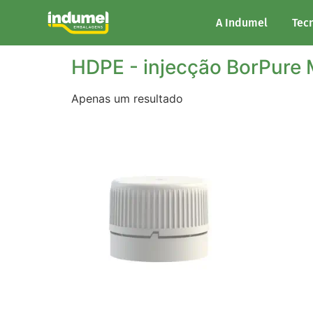
Início
/ Material do produto / HDPE - injecç
A Indumel
Tec
HDPE - injecção BorPure
Apenas um resultado