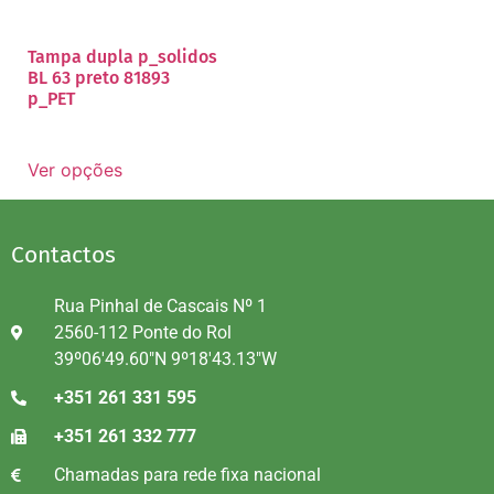
Tampa dupla p_solidos
BL 63 preto 81893
p_PET
Ver opções
Contactos
Rua Pinhal de Cascais Nº 1
2560-112 Ponte do Rol
39º06'49.60"N 9º18'43.13"W
+351 261 331 595
+351 261 332 777
Chamadas para rede fixa nacional