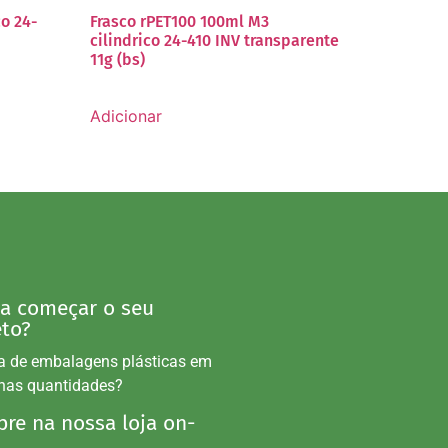
co 24-
Frasco rPET100 100ml M3
cilindrico 24-410 INV transparente
11g (bs)
Adicionar
 a começar o seu
eto?
a de embalagens plásticas em
nas quantidades?
re na nossa loja on-