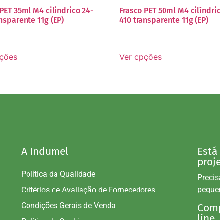
PET 35ml M4 cilindrico 24-
Frasco PET 50ml M4 cilíndri
nsparente 11g (EP)
410 transparente 11g (EP)
pções
Ver opções
A Indumel
Está
proj
Política da Qualidade
Precis
peque
Critérios de Avaliação de Fornecedores
Condições Gerais de Venda
Comp
line.