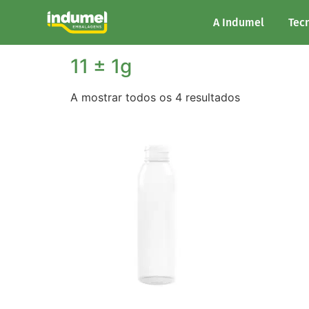
Início
/ Peso do produto / 11 ± 1g
A Indumel
Tec
11 ± 1g
A mostrar todos os 4 resultados