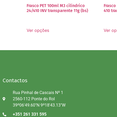
Frasco PET 100ml M3 cilíndrico
Frasco 
24/410 INV transparente 11g (bs)
410 tra
Ver opções
Ver o
Contactos
Rua Pinhal de Cascais Nº 1
2560-112 Ponte do Rol
39º06'49.60"N 9º18'43.13"W
+351 261 331 595