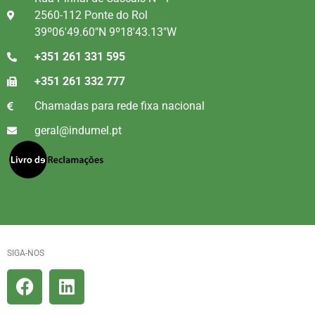
2560-112 Ponte do Rol
39º06'49.60"N 9º18'43.13"W
+351 261 331 595
+351 261 332 777
Chamadas para rede fixa nacional
geral@indumel.pt
SIGA-NOS