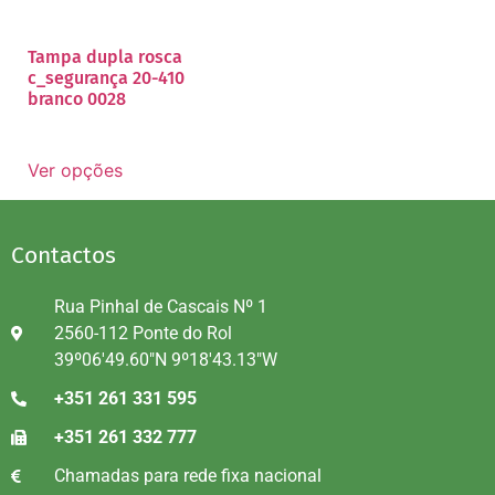
Tampa dupla rosca
c_segurança 20-410
branco 0028
Ver opções
Contactos
Rua Pinhal de Cascais Nº 1
2560-112 Ponte do Rol
39º06'49.60"N 9º18'43.13"W
+351 261 331 595
+351 261 332 777
Chamadas para rede fixa nacional