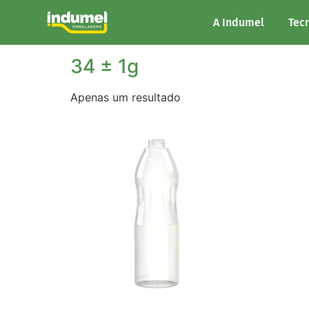
Início
/ Peso do produto / 34 ± 1g
A Indumel
Tec
34 ± 1g
Apenas um resultado