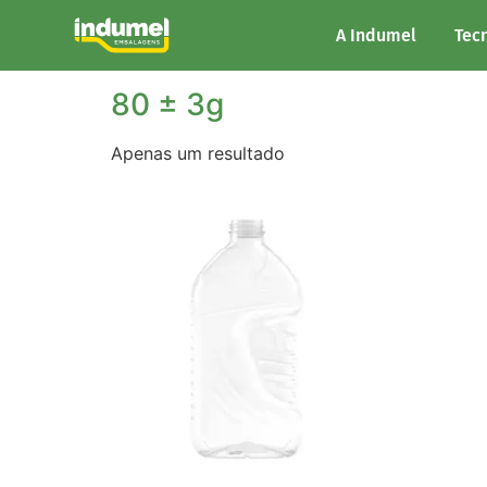
Início
/ Peso do produto / 80 ± 3g
A Indumel
Tec
80 ± 3g
Apenas um resultado