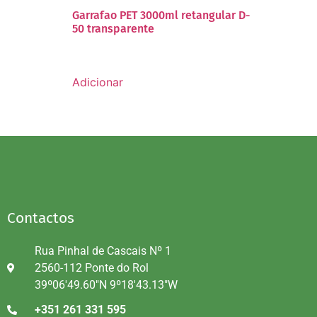
Garrafao PET 3000ml retangular D-
50 transparente
Adicionar
Contactos
Rua Pinhal de Cascais Nº 1
2560-112 Ponte do Rol
39º06'49.60"N 9º18'43.13"W
+351 261 331 595