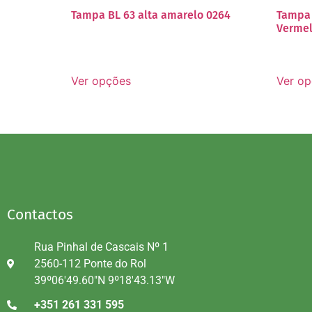
Tampa BL 63 alta amarelo 0264
Tampa 
Vermel
Ver opções
Ver o
Contactos
Rua Pinhal de Cascais Nº 1
2560-112 Ponte do Rol
39º06'49.60"N 9º18'43.13"W
+351 261 331 595