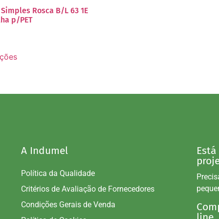
Simples Rosca B/L 63 1E
ha p/PET
pções
A Indumel
Está
proj
Política da Qualidade
Precis
peque
Critérios de Avaliação de Fornecedores
Condições Gerais de Venda
Comp
line.