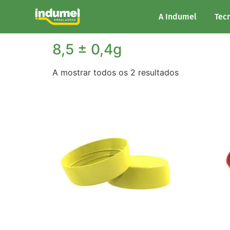
Início
/ Peso do produto / 8,5 ± 0,4g
A Indumel
Tec
8,5 ± 0,4g
A mostrar todos os 2 resultados