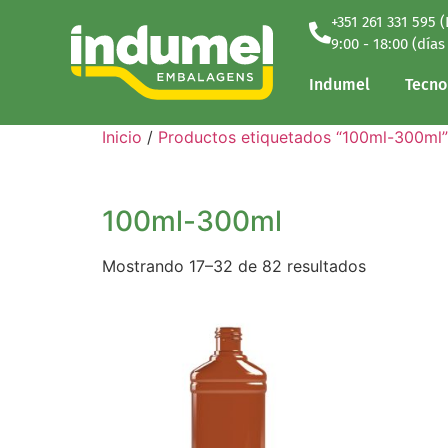
+351 261 331 595 
Indumel
Tecno
9:00 - 18:00 (días
Indumel
Tecno
Inicio
/
Productos etiquetados “100ml-300ml”
100ml-300ml
Mostrando 17–32 de 82 resultados