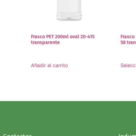
Frasco PET 200ml oval 20-415
Frasco
transparente
58 tra
Añadir al carrito
Selecc