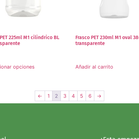
 PET 225ml M1 cilindrico BL
Frasco PET 230ml M1 oval 3
nsparente
transparente
ionar opciones
Añadir al carrito
←
1
2
3
4
5
6
→