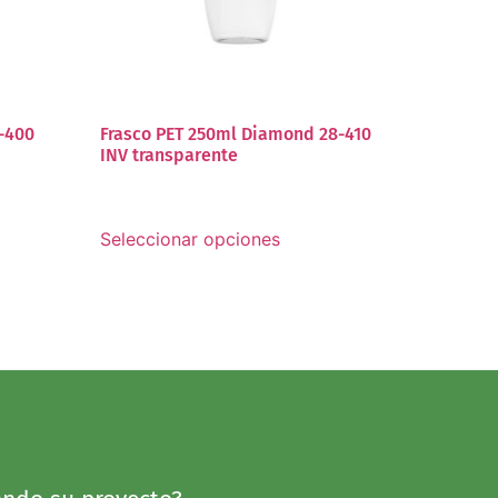
8-400
Frasco PET 250ml Diamond 28-410
INV transparente
Seleccionar opciones