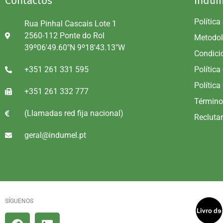
Contactos
Indum
Política
Rua Pinhal Cascais Lote 1
2560-112 Ponte do Rol
Metodol
39º06'49.60"N 9º18'43.13"W
Condici
+351 261 331 595
Política
Política
+351 261 332 777
Término
(Llamadas red fija nacional)
Recluta
geral@indumel.pt
SÍGUENOS