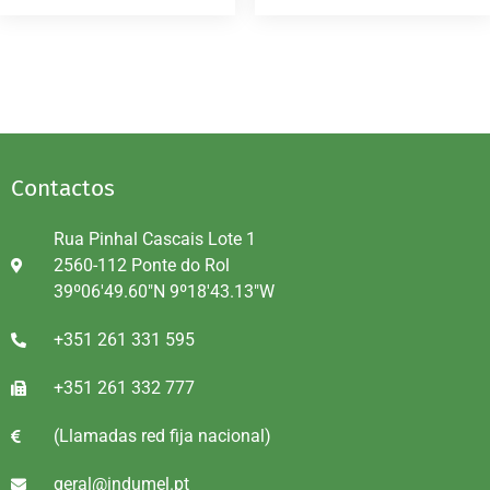
Contactos
Rua Pinhal Cascais Lote 1
2560-112 Ponte do Rol
39º06'49.60"N 9º18'43.13"W
+351 261 331 595
+351 261 332 777
(Llamadas red fija nacional)
geral@indumel.pt