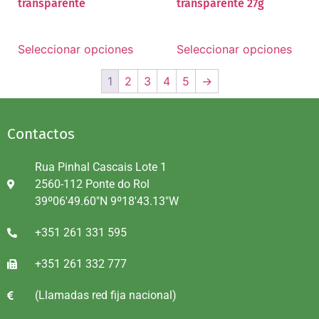
transparente
transparente 27g
Seleccionar opciones
Seleccionar opciones
1
2
3
4
5
→
Contactos
Rua Pinhal Cascais Lote 1
2560-112 Ponte do Rol
39º06'49.60"N 9º18'43.13"W
+351 261 331 595
+351 261 332 777
(Llamadas red fija nacional)