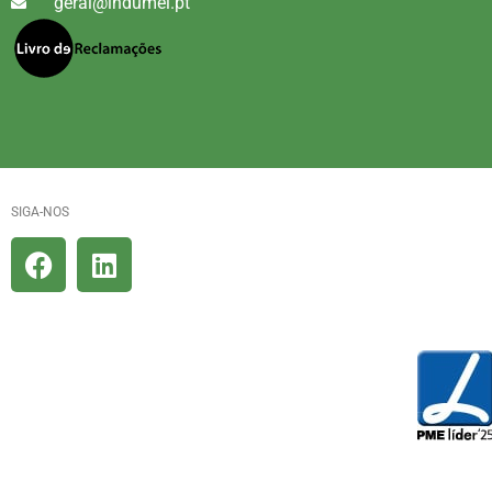
geral@indumel.pt
SIGA-NOS