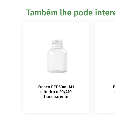
Também lhe pode interes
Frasco PET 30ml M1
F
cilíndrico 20/410
transparente