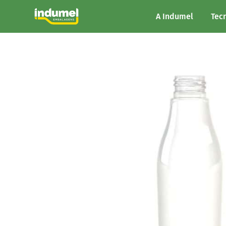
A Indumel
Tec