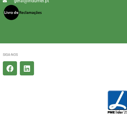
geral@indumel.pt
SIGA-NOS