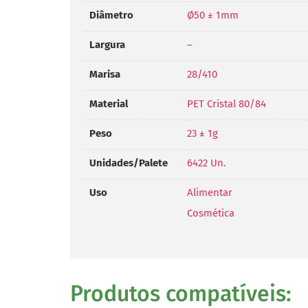
Diâmetro
Ø50 ± 1mm
Largura
–
Marisa
28/410
Material
PET Cristal 80/84
Peso
23 ± 1g
Unidades/Palete
6422 Un.
Uso
Alimentar
Cosmética
Produtos compatíveis: