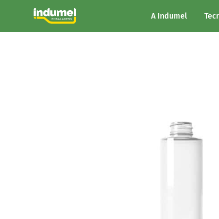
A Indumel
Tec