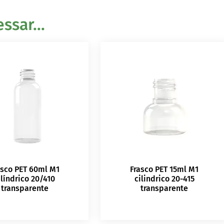
sar...
asco PET 60ml M1
Frasco PET 15ml M1
ilíndrico 20/410
cilindrico 20-415
transparente
transparente