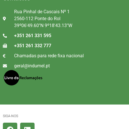
Rua Pinhal de Cascais Nº 1
2560-112 Ponte do Rol
39º06'49.60"N 9º18'43.13"W
+351 261 331 595
+351 261 332 777
Chamadas para rede fixa nacional
geral@indumel.pt
SIGA-NOS