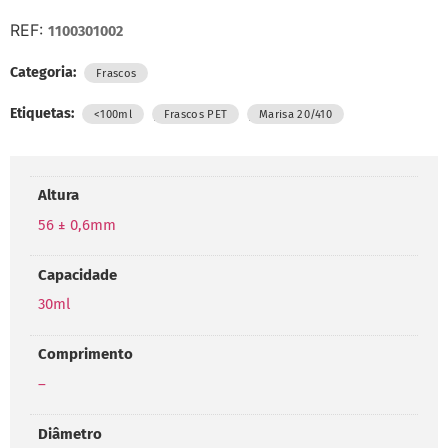
REF:
1100301002
Categoria:
Frascos
Etiquetas:
,
,
<100ml
Frascos PET
Marisa 20/410
Altura
56 ± 0,6mm
Capacidade
30ml
Comprimento
–
Diâmetro