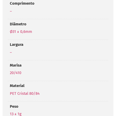
Comprimento
–
Diâmetro
Ø31 ± 0,6mm
Largura
–
Marisa
20/410
Material
PET Cristal 80/84
Peso
13 ± 1g