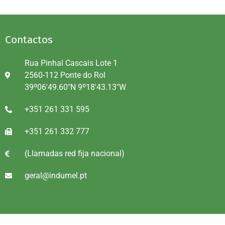
Contactos
Rua Pinhal Cascais Lote 1
2560-112 Ponte do Rol
39º06'49.60"N 9º18'43.13"W
+351 261 331 595
+351 261 332 777
(Llamadas red fija nacional)
geral@indumel.pt