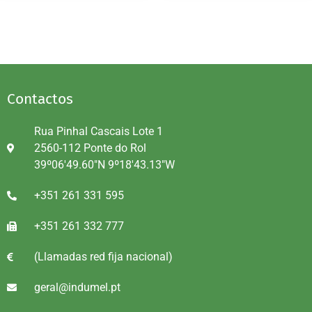
Contactos
Rua Pinhal Cascais Lote 1
2560-112 Ponte do Rol
39º06'49.60"N 9º18'43.13"W
+351 261 331 595
+351 261 332 777
(Llamadas red fija nacional)
geral@indumel.pt