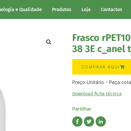
nologia e Qualidade
Produtos
Loja
Contactos
Frasco rPET10
38 3E c_anel 
COMPRAR AQUI
Preço Unitário - Peça cot
Download ficha técnica
Partilhar