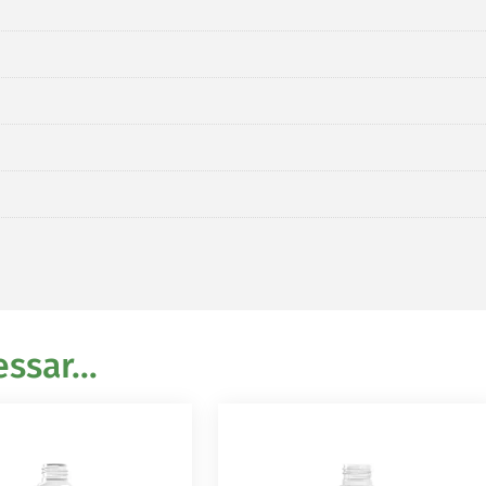
sar...