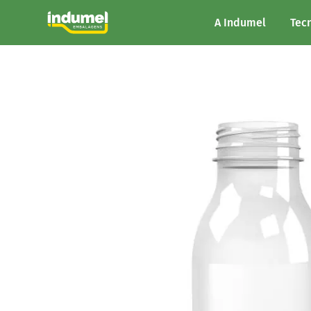
A Indumel
Tec