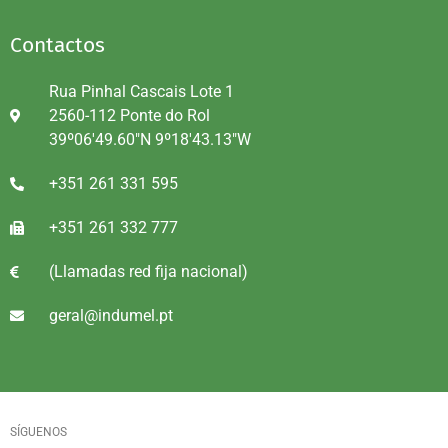
Contactos
Rua Pinhal Cascais Lote 1
2560-112 Ponte do Rol
39º06'49.60"N 9º18'43.13"W
+351 261 331 595
+351 261 332 777
(Llamadas red fija nacional)
geral@indumel.pt
SÍGUENOS