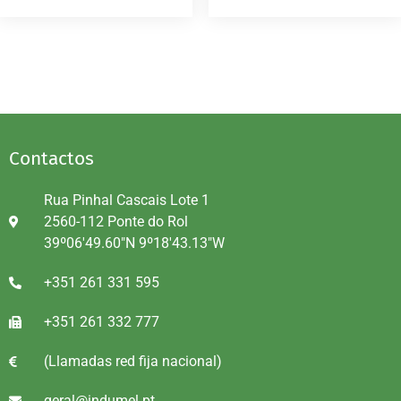
Contactos
Rua Pinhal Cascais Lote 1
2560-112 Ponte do Rol
39º06'49.60"N 9º18'43.13"W
+351 261 331 595
+351 261 332 777
(Llamadas red fija nacional)
geral@indumel.pt