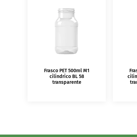
Frasco PET 500ml M1
Fra
cilindrico BL 58
cili
transparente
tr