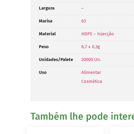
Largura
–
Marisa
63
Material
HDPE – Injecção
Peso
6,7 ± 0,3g
Unidades/Palete
20000 Un.
Uso
Alimentar
Cosmética
Também lhe pode interes