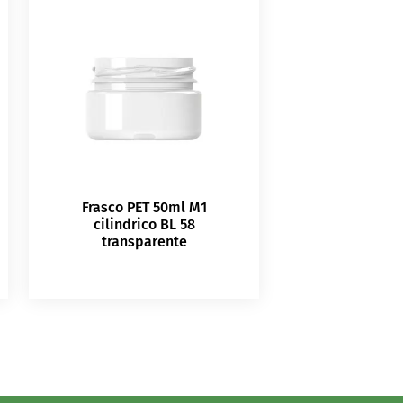
Frasco PET 50ml M1
cilindrico BL 58
transparente