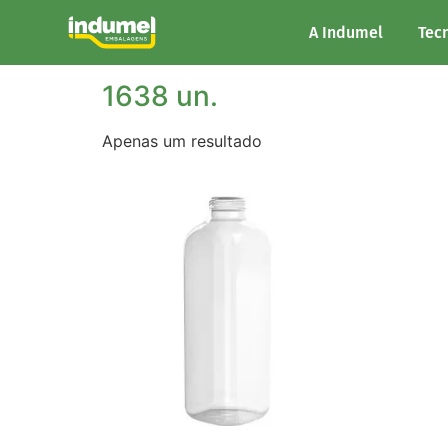
Início
/ Unidades/Palete do produto / 1638 un
A Indumel
Tec
1638 un.
Apenas um resultado