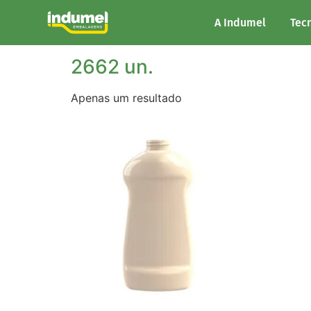
Início
/ Unidades/Palete do produto / 2662 un
A Indumel
Tec
2662 un.
Apenas um resultado