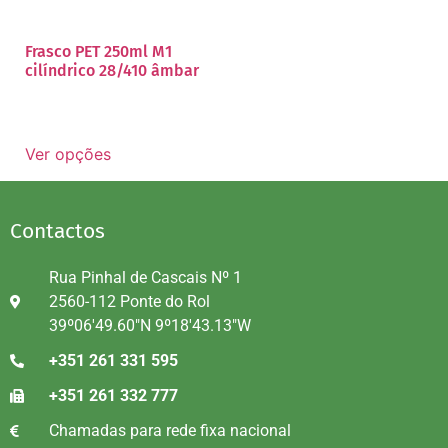
Frasco PET 250ml M1
cilíndrico 28/410 âmbar
Ver opções
Contactos
Rua Pinhal de Cascais Nº 1
2560-112 Ponte do Rol
39º06'49.60"N 9º18'43.13"W
+351 261 331 595
+351 261 332 777
Chamadas para rede fixa nacional